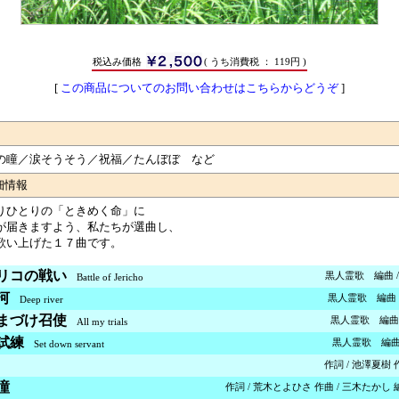
税込み価格
( うち消費税 ： 119円 )
[
この商品についてのお問い合わせはこちらからどうぞ
]
の瞳／涙そうそう／祝福／たんぼぼ など
細情報
りひとりの「ときめく命」に
が届きますよう、私たちが選曲し、
歌い上げた１７曲です。
リコの戦い
黒人霊歌 編曲 / Ro
Battle of Jericho
河
黒人霊歌 編曲 / R
Deep river
まづけ召使
黒人霊歌 編曲 / R
All my trials
試練
黒人霊歌 編曲 / B
Set down servant
作詞 / 池澤夏樹 
瞳
作詞 / 荒木とよひさ 作曲 / 三木たかし 