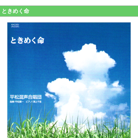
ときめく命
]