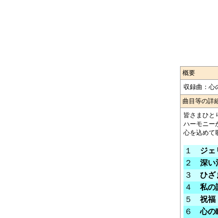
概要
収録曲：心
曲目等の詳
皆さまひと
ハーモニー
心を込めて
１
ジェ
２
深い
３
ひざ
４
私の
５
祝福
６
心の