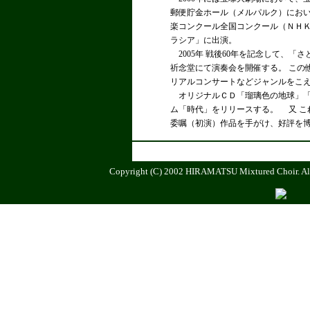
郵便貯金ホール（メルパルク）において
楽コンクール全国コンクール（ＮＨＫホ
ラシア」に出演。
2005年 戦後60年を記念して、
祈念堂にて演奏会を開催する。 この
リアルコンサートなどジャンルをこ
オリジナルＣＤ「瑠璃色の地球」「と
ム「時代」をリリースする。 又 こ
委嘱（初演）作品を手がけ、好評を
Copyright (C) 2002 HIRAMATSU Mixtured Choir. All 