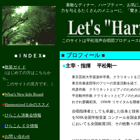
素敵なディナー、ハーブティー、お気に入
力を与えるたくさんのメニューに、「響き
このサイトは平松混声合唱団プロデュース
■ プロフィール ■
■ＩＮＤＥＸ■
■
主宰・指揮 平松剛一
■
散策ガイ ド
（はじめての方はこちらか
東京芸術大学器楽科卒業。クラリネットを
ら。
東京吹奏楽団等のフリーの音楽活動を経て
このサイトの見方です。）
尚彦作曲 クラリネットとピアノのための
■
What's New Info Board
平吉毅州作曲 クラリネットとピアノのため
れぞれ委嘱初演。 1996年 リサイタルを開
■
Harmonized Lifeのススメ
合唱指揮者としても卓越した信条と技術
■
ひらこん演奏会情報
をNHK全国学校音楽 コンクール全国金
においても全国銀賞2回、その他数々の
■
ひらこん ＣＤ情報
■
お問 い合わせ