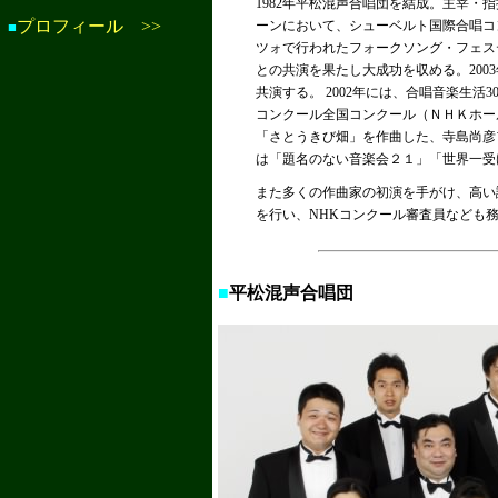
1982年平松混声合唱団を結成。主宰・指
プロフィール >>
ーンにおいて、シューベルト国際合唱コ
■
ツォで行われたフォークソング・フェステ
との共演を果たし大成功を収める。20
共演する。 2002年には、合唱音楽生活3
コンクール全国コンクール（ＮＨＫホール
「さとうきび畑」を作曲した、寺島尚彦
は「題名のない音楽会２１」「世界一受
また多くの作曲家の初演を手がけ、高い
を行い、NHKコンクール審査員なども
■
平松混声合唱団