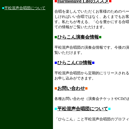
■
Harmonized Lifeのススメ
■
■
平松混声合唱団について
合唱を楽しんでいただくお客様のためのペ
しければいい合唱ではなく、あくまでもお
す。私たちが考える、「心を豊かにする合
ての情報がご覧いただけます。
■
ひらこん演奏会情報
■
平松混声合唱団の演奏会情報です。今後の
覧いただけます。
■
ひらこんCD情報
■
平松混声合唱団から定期的にリリースされる
お申し込みができます。
■
お問い合わせ
■
各種お問い合わせ（演奏会チケットやCDの
■
平松混声合唱団について
■
「ひらこん」こと平松混声合唱団のプロフ